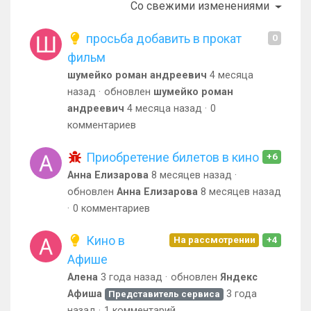
Со свежими изменениями
просьба добавить в прокат
0
фильм
шумейко роман андреевич
4 месяца
назад
обновлен
шумейко роман
андреевич
4 месяца назад
0
комментариев
Приобретение билетов в кино
+6
Анна Елизарова
8 месяцев назад
обновлен
Анна Елизарова
8 месяцев назад
0 комментариев
Кино в
На рассмотрении
+4
Афише
Алена
3 года назад
обновлен
Яндекс
Афиша
3 года
Представитель сервиса
назад
1 комментарий